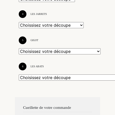
4
LES JARRETS
5
GIGOT
6
LES ABATS
Cueillette de votre commande