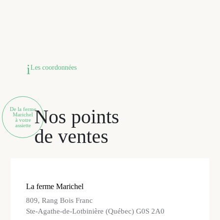
pièce spécifique ou une petite quantité de viande que ce que
nous offrons sur ce site, vous pouvez vous les procurer
directement à la ferme en nous contactant à l’avance ou au
Marché de proximité de Québec qui est notre point de vente
dans la capitale.
Les coordonnées
Nos points
De la ferme
Marichel
à votre
assiette
de ventes
La ferme Marichel
809, Rang Bois Franc
Ste-Agathe-de-Lotbinière (Québec) G0S 2A0