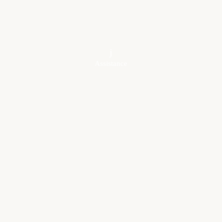
Assistance
Vous avez des questions ou commentaires ?
FAQ
TERMES ET CONDITIONS